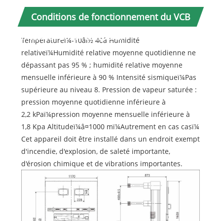
Conditions de fonctionnement du VCB
intérieur 36 KV temporel
Températureï¼-10âï½ 40â Humidité
relativeï¼Humidité relative moyenne quotidienne ne
dépassant pas 95 % ; humidité relative moyenne
mensuelle inférieure à 90 % Intensité sismiqueï¼Pas
supérieure au niveau 8. Pression de vapeur saturée :
pression moyenne quotidienne inférieure à
2,2 kPaï¼pression moyenne mensuelle inférieure à
1,8 Kpa Altitudeï¼â¤1000 mï¼Autrement en cas casï¼
Cet appareil doit être installé dans un endroit exempt
d'incendie, d'explosion, de saleté importante,
d'érosion chimique et de vibrations importantes.