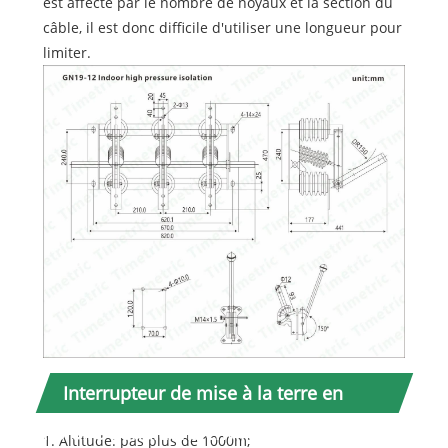
est affecté par le nombre de noyaux et la section du
câble, il est donc difficile d'utiliser une longueur pour
limiter.
Interrupteur de mise à la terre en
horaire Conditions environnementales
1. Altitude: pas plus de 1000m;