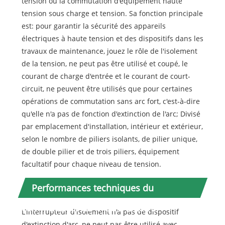
tension ou la commutation d'équipement haute
tension sous charge et tension. Sa fonction principale
est: pour garantir la sécurité des appareils
électriques à haute tension et des dispositifs dans les
travaux de maintenance, jouez le rôle de l'isolement
de la tension, ne peut pas être utilisé et coupé, le
courant de charge d'entrée et le courant de court-
circuit, ne peuvent être utilisés que pour certaines
opérations de commutation sans arc fort, c'est-à-dire
qu'elle n'a pas de fonction d'extinction de l'arc; Divisé
par emplacement d'installation, intérieur et extérieur,
selon le nombre de piliers isolants, de pilier unique,
de double pilier et de trois piliers, équipement
facultatif pour chaque niveau de tension.
Performances techniques du
commutateur de mise à la terre
L'interrupteur d'isolement n'a pas de dispositif
d'extinction d'arc, ne peut pas être utilisé avec