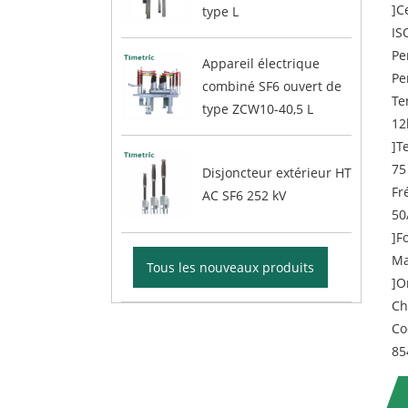
]C
type L
IS
Pe
Appareil électrique
Pe
combiné SF6 ouvert de
Te
type ZCW10-40,5 L
12
]T
75
Disjoncteur extérieur HT
Fr
AC SF6 252 kV
50
]F
Ma
Tous les nouveaux produits
]O
Ch
Co
85