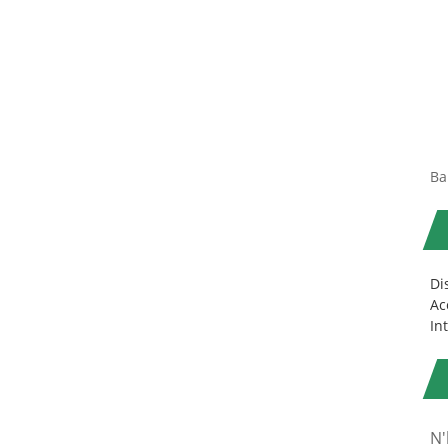
Ba
Di
Ac
In
N'