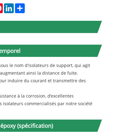
tsApp
Pinterest
LinkedIn
Share
temporel
 sous le nom d'isolateurs de support, qui agit
augmentant ainsi la distance de fuite.
our induire du courant et transmettre des
istance à la corrosion, d'excellentes
s isolateurs commercialisés par notre société
époxy (spécification)