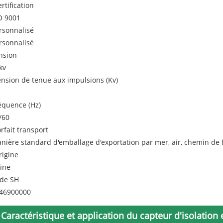
ertification
O 9001
rsonnalisé
rsonnalisé
nsion
kv
ension de tenue aux impulsions (Kv)
équence (Hz)
/60
orfait transport
nière standard d'emballage d'exportation par mer, air, chemin de 
rigine
ine
de SH
46900000
Caractéristique et application du capteur d'isolation