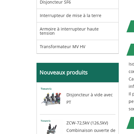
Disjoncteur SF6
Interrupteur de mise à la terre
Armoire à interrupteur haute
tension
Transformateur MV HV
Is
co
Nouveaux produits
Ca
in
Il
Disjoncteur à vide avec
pe
PT
so
ZCW-72,5kV (126,5kV)
Combinaison ouverte de