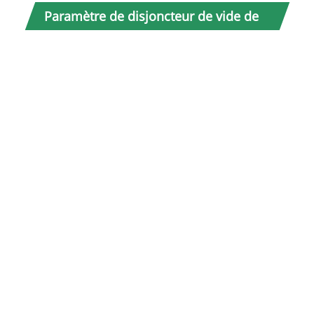
Paramètre de disjoncteur de vide de
chariot à main intérieur temporel
(spécification)
n
No
Cara
M
Tra